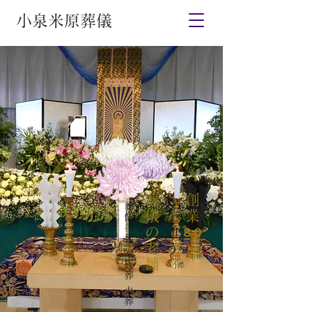
小泉米原葬儀
葬儀の老舗
心が通う
創業
葬儀一式 家族葬 火葬のみ
８０
年